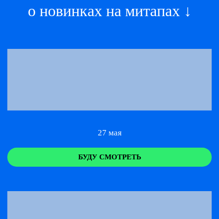
о новинках на митапах ↓
27 мая
БУДУ СМОТРЕТЬ